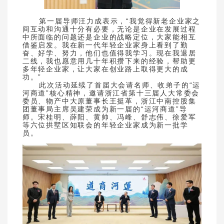
第一届导师汪力成表示，“我觉得新老企业家之
间互动和沟通十分有必要，无论是企业在发展过程
中所面临的问题还是企业的战略定位，大家能相互
借鉴启发。我在新一代年轻企业家身上看到了勤
奋、好学、努力，他们也值得我学习。现在我退居
二线，我也愿意用几十年积攒下来的经验，帮助更
多年轻企业家，让大家在创业路上取得更大的成
功。”
此次活动延续了首届大会请名师、收弟子的“运
河商道”核心精神，邀请浙江省第十三届人大常委会
委员、物产中大原董事长王挺革，浙江中南控股集
团董事局主席吴建荣成为新一届的“运河商道”导
师。宋桂明、薛阳、黄帅、冯峰、舒志伟、徐爱军
等六位拱墅区知联会的年轻企业家成为新一批学
员。