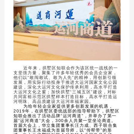
近年来，拱墅区知联会作为该区统一战线的一
支坚强力量，聚集了许多年轻优秀的会员企业家，
他们以“敢闯敢试、敢为人先”的精神，用创新引领
发展，用实际行动投身于推进大运河国家文化公园
建设，深化大运河文化保护传承利用，高水平打造
大运河文化之窗；加快拱墅“三城五区”建设，对标
共同富裕示范区拱墅样本打造目标，高水平打造运
河明珠、高品质建设大运河幸福家园。
为给年轻企业家提供更多创新发展的机遇，
2019年，在拱墅区委统战部的指导帮助下，拱墅区
知联会推出了活动品牌“运河商道”，并举办了第一
届“运河商道”大会，300余人共聚一堂坐论商道。
首届大会上，华立集团董事长汪力成、西子联合集
团董事长王水福成为首届导师，以“传帮带”的形