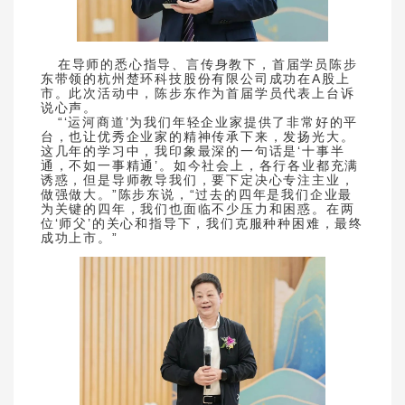
在导师的悉心指导、言传身教下，首届学员陈步
东带领的杭州楚环科技股份有限公司成功在A股上
市。此次活动中，陈步东作为首届学员代表上台诉
说心声。
“‘运河商道’为我们年轻企业家提供了非常好的平
台，也让优秀企业家的精神传承下来，发扬光大。
这几年的学习中，我印象最深的一句话是‘十事半
通，不如一事精通’。如今社会上，各行各业都充满
诱惑，但是导师教导我们，要下定决心专注主业，
做强做大。”陈步东说，“过去的四年是我们企业最
为关键的四年，我们也面临不少压力和困惑。在两
位‘师父’的关心和指导下，我们克服种种困难，最终
成功上市。”